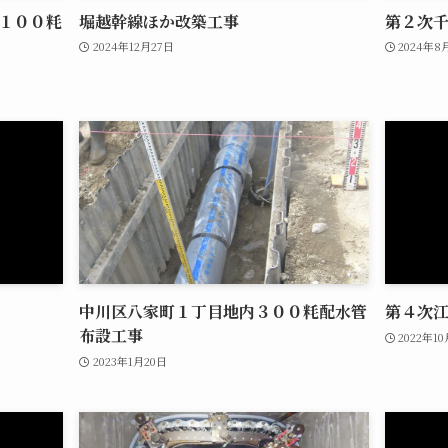
１００粍
堀越幹線ほか改築工事
第２次
2024年12月27日
2024年8
中川区八家町１丁目地内３００粍配水管
第４次
布設工事
2022年1
2023年1月20日